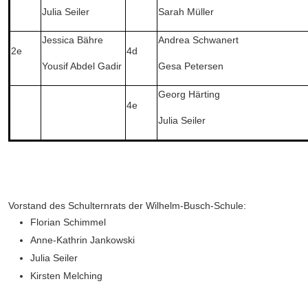
Julia Seiler
Sarah Müller
Jessica Bähre
Andrea Schwanert
2e
4d
Yousif Abdel Gadir
Gesa Petersen
Georg Härting
4e
Julia Seiler
Vorstand des Schulternrats der Wilhelm-Busch-Schule:
Florian Schimmel
Anne-Kathrin Jankowski
Julia Seiler
Kirsten Melching