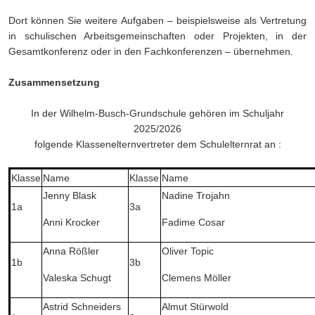
Dort können Sie weitere Aufgaben – beispielsweise als Vertretung
in schulischen Arbeitsgemeinschaften oder Projekten, in der
Gesamtkonferenz oder in den Fachkonferenzen – übernehmen.
Zusammensetzung
In der Wilhelm-Busch-Grundschule gehören im Schuljahr
2025/2026
folgende Klassenelternvertreter dem Schulelternrat an :
Klasse
Name
Klasse
Name
Jenny Blask
Nadine Trojahn
1a
3a
Anni Krocker
Fadime Cosar
Anna Rößler
Oliver Topic
1b
3b
Valeska Schugt
Clemens Möller
Astrid Schneiders
Almut Stürwold