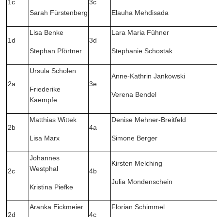
1c
3c
Sarah Fürstenberg
Elauha Mehdisada
Lisa Benke
Lara Maria Fühner
1d
3d
Stephan Pförtner
Stephanie Schostak
Ursula Scholen
Anne-Kathrin Jankowski
2a
3e
Friederike
Verena Bendel
Kaempfe
Matthias Wittek
Denise Mehner-Breitfeld
2b
4a
Lisa Marx
Simone Berger
Johannes
Kirsten Melching
Westphal
2c
4b
Julia Mondenschein
Kristina Piefke
Aranka Eickmeier
Florian Schimmel
2d
4c